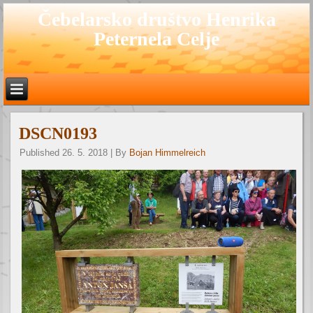
Čebelarsko društvo Henrika
Peternela Celje
DSCN0193
Published
26. 5. 2018
|
By
Bojan Himmelreich