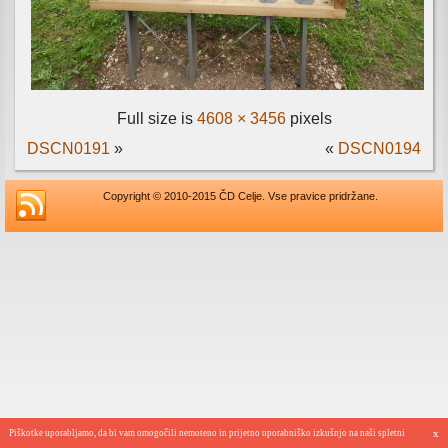
Full size is
4608 × 3456
pixels
DSCN0191
»
«
DSCN0194
Copyright © 2010-2015 ČD Celje. Vse pravice pridržane.
x
Piškotke uporabljamo, da bi vam omogočili nemoteno in prijetno uporabniško izkušnjo na naši spletni