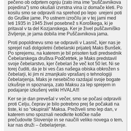
pečeno ob odprtem ognju (zato ima ime “puščavnikova
pojedina”) smo okušali izvrstna vina iz domače kleti. Po
kosilu smo se odpravili na sprehod po lepo urejeni poti
do Gruške jame. Po ustnem izročilu je v tej jami med
leti 1935 in 1945 živel posebnež s Koroškega, ki je
pritaval v ta del Kozjanskega. Ker je živel puščavniško
življenje, je jama dobila ime Puščavnikova jama.
Proti popoldnevu smo se odpravili v Lasnič, kjer nas je
sprejel naš dolgoletni čebelarski prijatelj Maks Bunšek.
Po sprejemu, na katerem je bil prisoten tudi predsednik
Čebelarskega društva Podčetrtek, je Maks predstavil
svoje čebelarstvo, kjer čebelari že več kot 50 let. Ni se
torej čuditi, da je bi ves čas našega obiska obkrožen s
čebelarji, ki jim ni zmanjkalo vprašanj o tehnologiji
čebelarjenja. Maks je nesebično razdajal svoje bogate
izkušnje in spoznanja, zato Maksu za lep sprejem in
podajanje izkušenj veliki HVALA!!!
Ker se je dan prevešal v večer, smo se počasi odpravili
proti Celju, čeprav je bilo potrebno prej še počakati na
tiste, ki so “okupirali” Maksa. Preživeli smo lep dan, v
katerem smo spoznali neodkrite kotičke naše
prečudovite Slovenije in se naučili veliko novega o tem,
kar nas druži – čebelarjenje.