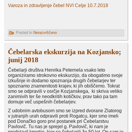
Varoza in zdravljenje čebel NVI Celje 10.7.2018
Posted in
Nerazvrščeno
Čebelarska ekskurzija na Kozjansko;
junij 2018
Čebelarji društva Henrika Peternela vsako leto
organiziramo strokovno ekskurzijo, da obogatimo svoje
izkušnje in dodamo spoznanja drugih čebelarjev ter
spoznamo znamenitosti krajev, ki jih obiščemo. Tokrat
smo se odpravili v osrčje Kozjanskega, ki skriva veliko
zanimivih ter še neodkritih kotičkov, prav tako pa tam
domuje več uspešnih čebelarjev.
Z udobnim avtobusom smo se izpred dvorane Zlatorog
v jutranjih urah odpravili proti Rogatcu, kjer smo imeli
pod Donačko goro prvi postanek pri Čebelarstvu
Pavlovič. Tu nas je sprejel g. Pavlovič, ki nam je
predstavil kmetijo, kjer so čebelarili že 50 let. On sam je