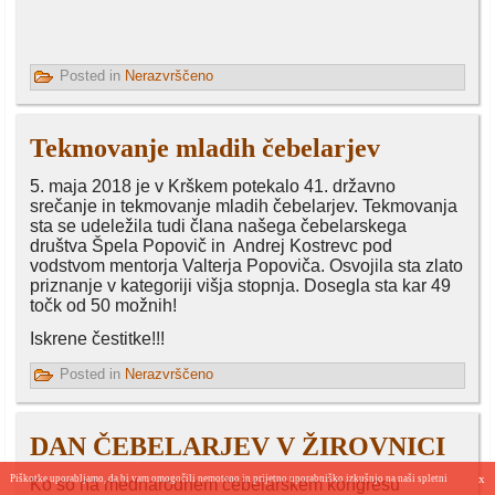
Posted in
Nerazvrščeno
Tekmovanje mladih čebelarjev
5. maja 2018 je v Krškem potekalo 41. državno
srečanje in tekmovanje mladih čebelarjev. Tekmovanja
sta se udeležila tudi člana našega čebelarskega
društva Špela Popovič in Andrej Kostrevc pod
vodstvom mentorja Valterja Popoviča. Osvojila sta zlato
priznanje v kategoriji višja stopnja. Dosegla sta kar 49
točk od 50 možnih!
Iskrene čestitke!!!
Posted in
Nerazvrščeno
DAN ČEBELARJEV V ŽIROVNICI
x
Piškotke uporabljamo, da bi vam omogočili nemoteno in prijetno uporabniško izkušnjo na naši spletni
Ko so na mednarodnem čebelarskem kongresu