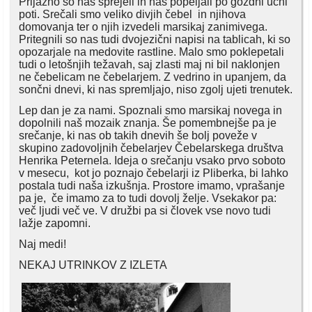
Prijazno so nas sprejeli in nas popeljali po gozdni učni
poti. Srečali smo veliko divjih čebel in njihova
domovanja ter o njih izvedeli marsikaj zanimivega.
Pritegnili so nas tudi dvojezični napisi na tablicah, ki so
opozarjale na medovite rastline. Malo smo poklepetali
tudi o letošnjih težavah, saj zlasti maj ni bil naklonjen
ne čebelicam ne čebelarjem. Z vedrino in upanjem, da
sončni dnevi, ki nas spremljajo, niso zgolj ujeti trenutek.
Lep dan je za nami. Spoznali smo marsikaj novega in
dopolnili naš mozaik znanja. Še pomembnejše pa je
srečanje, ki nas ob takih dnevih še bolj poveže v
skupino zadovoljnih čebelarjev Čebelarskega društva
Henrika Peternela. Ideja o srečanju vsako prvo soboto
v mesecu, kot jo poznajo čebelarji iz Pliberka, bi lahko
postala tudi naša izkušnja. Prostore imamo, vprašanje
pa je, če imamo za to tudi dovolj želje. Vsekakor pa:
več ljudi več ve. V družbi pa si človek vse novo tudi
lažje zapomni.
Naj medi!
NEKAJ UTRINKOV Z IZLETA