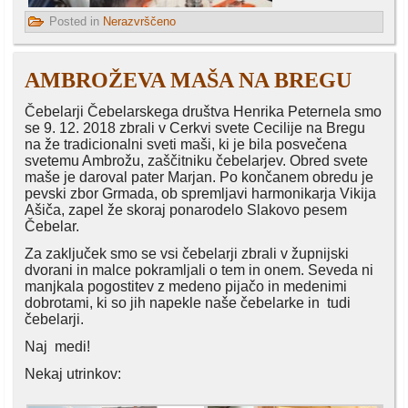
Posted in
Nerazvrščeno
AMBROŽEVA MAŠA NA BREGU
Čebelarji Čebelarskega društva Henrika Peternela smo
se 9. 12. 2018 zbrali v Cerkvi svete Cecilije na Bregu
na že tradicionalni sveti maši, ki je bila posvečena
svetemu Ambrožu, zaščitniku čebelarjev. Obred svete
maše je daroval pater Marjan. Po končanem obredu je
pevski zbor Grmada, ob spremljavi harmonikarja Vikija
Ašiča, zapel že skoraj ponarodelo Slakovo pesem
Čebelar.
Za zaključek smo se vsi čebelarji zbrali v župnijski
dvorani in malce pokramljali o tem in onem. Seveda ni
manjkala pogostitev z medeno pijačo in medenimi
dobrotami, ki so jih napekle naše čebelarke in tudi
čebelarji.
Naj medi!
Nekaj utrinkov: