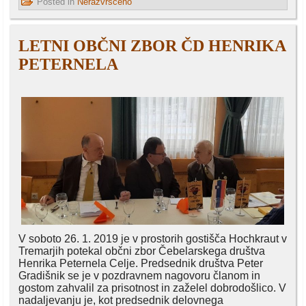
Posted in
Nerazvrščeno
LETNI OBČNI ZBOR ČD HENRIKA
PETERNELA
V soboto 26. 1. 2019 je v prostorih gostišča Hochkraut v
Tremarjih potekal občni zbor Čebelarskega društva
Henrika Peternela Celje. Predsednik društva Peter
Gradišnik se je v pozdravnem nagovoru članom in
gostom zahvalil za prisotnost in zaželel dobrodošlico. V
nadaljevanju je, kot predsednik delovnega