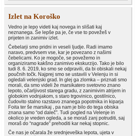
Izlet na Koroško
Vedno je lepo videti kaj novega in slišati kaj
neznanega. Še lepše pa je, če vse to povežeš v
prijeten in zanimiv izlet.
Čebelarji smo pridni in veseli ljudje. Radi imamo
naravo, predvsem vse, kar je povezano z našimi
čebelicami. Ko je mogoče, se povežemo in
organiziramo kakšno zanimivo ekskurzijo. Tako je bilo
tudi 8. 6. 2019, ko smo se odpravili, da bi obiskali nekaj
poučnih točk. Najprej smo se ustavili v Velenju in si
ogledali velenjski grad. In glej ga zlomka – priznati smo
morali, da smo videli že marsikatero svetovno znano
lepoto, očarljivost starega gradu, z zanimivim atrijem in
globokim vodnjakom, s staro trgovinico, gostilnico,
čudovito stalno razstavo znanega popotnika in kiparja
Foita ter še marsikaj , pa nam je bilo do tega obiska
znana samo “od daleč”. Tudi pogled na Velenje in
okolico je vreden ogleda, a se moraš zanj potruditi, saj
moraš do “nagrade” prehoditi kar nekaj stopnic.
Če nas je očarala že srednjeveška lepota, ujeta v