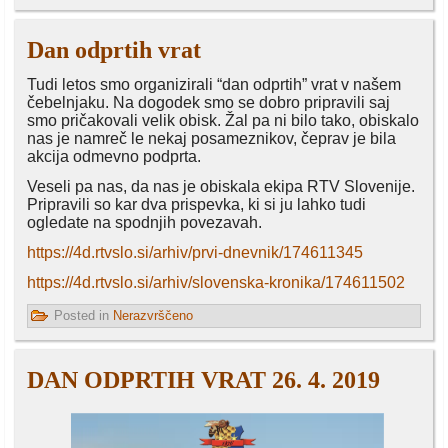
Dan odprtih vrat
Tudi letos smo organizirali “dan odprtih” vrat v našem
čebelnjaku. Na dogodek smo se dobro pripravili saj
smo pričakovali velik obisk. Žal pa ni bilo tako, obiskalo
nas je namreč le nekaj posameznikov, čeprav je bila
akcija odmevno podprta.
Veseli pa nas, da nas je obiskala ekipa RTV Slovenije.
Pripravili so kar dva prispevka, ki si ju lahko tudi
ogledate na spodnjih povezavah.
https://4d.rtvslo.si/arhiv/prvi-dnevnik/174611345
https://4d.rtvslo.si/arhiv/slovenska-kronika/174611502
Posted in
Nerazvrščeno
DAN ODPRTIH VRAT 26. 4. 2019