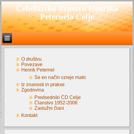
Čebelarsko društvo Henrika
Peternela Celje
O društvu
Povezave
Henrik Peternel
Še en način vzreje matic
Iz znanosti in prakse
Zgodovina
Predsedniki ČD Celje
Članstvo 1952-2006
Zaslužni člani
Kontakt