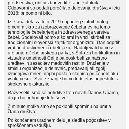
predsedstva, občni zbor vodil Franc Polutnik.
Odgovorni so podali poročila o delovanju društva v letu
2018; pripomb ni bilo.
Iz Plana dela za leto 2019 naj poleg stalnih nalog
omenim skrb za izobraževanje čebelarjev na temo
tehnologije čebelarjenja in zdravstvenega varstva
čebel. Sodelovali bomo s šolami in vrtci, skrbeli za
tradicionalni slovenski zajtrk ter organizirali Dan odprtih
vrat pri društvenem čebelnjaku. Nadaljevali bomo z
urejanjem čebelarskega parka, s Šolo za hortikulturo in
vizualne umetnosti Celje pa poskrbeli za načrtno
ureditev in zasaditev medovitih rastlin. Druženje v
smislu organizacije delavnic, predavanj ali zgolj
izmenjava mnenj naj bi postala stalnica pri čebelnjaku
vsak mesec. Svoje znanje bomo tudi letos popestrili s
strokovno ekskurzijo.
Razveselili smo se potrditve treh novih članov. Upamo,
da jih bo prihodnje leto še več.
Z minuto molka smo se poklonili spominu na umrla
člana društva.
Po končanem uradnem delu je sledila pogostitev v
sproščenem vzdušju.