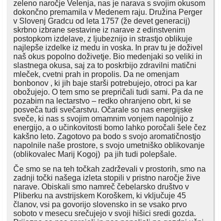
zeleno naročje Velenja, nas je narava s svojim okusom
dokončno premamila v Medenem raju. Družina Perger
v Slovenj Gradcu od leta 1757 (že devet generacij)
skrbno izbrane sestavine iz narave z edinstvenim
postopkom izdelave, z ljubeznijo in strastjo oblikuje
najlepše izdelke iz medu in voska. In prav tu je doživel
naš okus popolno doživetje. Bio medenjaki so veliki in
slastnega okusa, saj za to poskrbijo zdravilni matični
mleček, cvetni prah in propolis. Da ne omenjam
bonbonov , ki jih baje starši potrebujejo, otroci pa kar
obožujejo. O tem smo se prepričali tudi sami. Pa da ne
pozabim na lectarstvo – redko ohranjeno obrt, ki se
posveča tudi svečarstvu. Očarale so nas energijske
sveče, ki nas s svojim omamnim vonjem napolnijo z
energijo, a o učinkovitosti bomo lahko poročali šele čez
kakšno leto. Zagotovo pa bodo s svojo aromatičnostjo
napolnile naše prostore, s svojo umetniško oblikovanje
(oblikovalec Marij Kogoj) pa jih tudi polepšale.
Če smo se na teh točkah zadrževali v prostorih, smo na
zadnji točki našega izleta stopili v pristno naročje žive
narave. Obiskali smo namreč čebelarsko društvo v
Pliberku na avstrijskem Koroškem, ki vključuje 45
članov, vsi pa govorijo slovensko in se vsako prvo
soboto v mesecu srečujejo v svoji hišici sredi gozda.