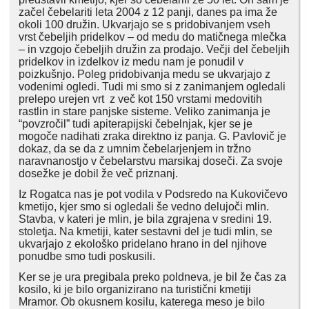
začel čebelariti leta 2004 z 12 panji, danes pa ima že
okoli 100 družin. Ukvarjajo se s pridobivanjem vseh
vrst čebeljih pridelkov – od medu do matičnega mlečka
– in vzgojo čebeljih družin za prodajo. Večji del čebeljih
pridelkov in izdelkov iz medu nam je ponudil v
poizkušnjo. Poleg pridobivanja medu se ukvarjajo z
vodenimi ogledi. Tudi mi smo si z zanimanjem ogledali
prelepo urejen vrt z več kot 150 vrstami medovitih
rastlin in stare panjske sisteme. Veliko zanimanja je
“povzročil” tudi apiterapijski čebelnjak, kjer se je
mogoče nadihati zraka direktno iz panja. G. Pavlovič je
dokaz, da se da z umnim čebelarjenjem in tržno
naravnanostjo v čebelarstvu marsikaj doseči. Za svoje
dosežke je dobil že več priznanj.
Iz Rogatca nas je pot vodila v Podsredo na Kukovičevo
kmetijo, kjer smo si ogledali še vedno delujoči mlin.
Stavba, v kateri je mlin, je bila zgrajena v sredini 19.
stoletja. Na kmetiji, kater sestavni del je tudi mlin, se
ukvarjajo z ekološko pridelano hrano in del njihove
ponudbe smo tudi poskusili.
Ker se je ura pregibala preko poldneva, je bil že čas za
kosilo, ki je bilo organizirano na turistični kmetiji
Mramor. Ob okusnem kosilu, katerega meso je bilo