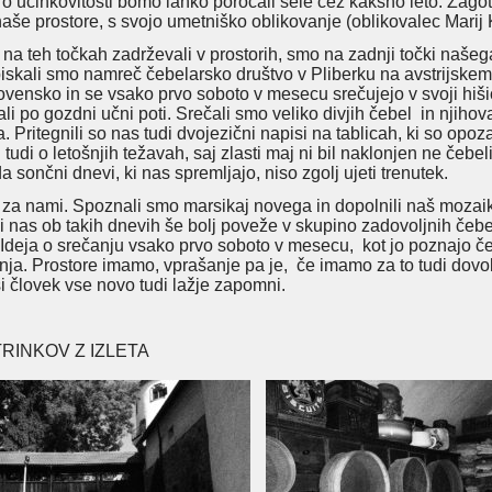
a o učinkovitosti bomo lahko poročali šele čez kakšno leto. Zag
naše prostore, s svojo umetniško oblikovanje (oblikovalec Marij 
a teh točkah zadrževali v prostorih, smo na zadnji točki našega i
iskali smo namreč čebelarsko društvo v Pliberku na avstrijskem 
ovensko in se vsako prvo soboto v mesecu srečujejo v svoji hišic
li po gozdni učni poti. Srečali smo veliko divjih čebel in njihov
 Pritegnili so nas tudi dvojezični napisi na tablicah, ki so opo
 tudi o letošnjih težavah, saj zlasti maj ni bil naklonjen ne čeb
 sončni dnevi, ki nas spremljajo, niso zgolj ujeti trenutek.
 za nami. Spoznali smo marsikaj novega in dopolnili naš moza
ki nas ob takih dnevih še bolj poveže v skupino zadovoljnih če
Ideja o srečanju vsako prvo soboto v mesecu, kot jo poznajo čebe
nja. Prostore imamo, vprašanje pa je, če imamo za to tudi dovolj
si človek vse novo tudi lažje zapomni.
RINKOV Z IZLETA