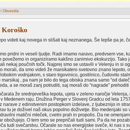
n
Obvestila
a Koroško
po videti kaj novega in slišati kaj neznanega. Še lepše pa je, č
smo pridni in veseli ljudje. Radi imamo naravo, predvsem vse, k
 povežemo in organiziramo kakšno zanimivo ekskurzijo. Tako je b
ali nekaj poučnih točk. Najprej smo se ustavili v Velenju in si og
mo morali, da smo videli že marsikatero svetovno znano lepoto, o
 globokim vodnjakom, s staro trgovinico, gostilnico, čudovito sta
še marsikaj , pa nam je bilo do tega obiska znana samo “od daleč”
eda, a se moraš zanj potruditi, saj moraš do “nagrade” prehoditi 
očarala že srednjeveška lepota, ujeta v zeleno naročje Velenja
v Medenem raju. Družina Perger v Slovenj Gradcu od leta 1757 
iz narave z edinstvenim postopkom izdelave, z ljubeznijo in stras
rav tu je doživel naš okus popolno doživetje. Bio medenjaki so v
dravilni matični mleček, cvetni prah in propolis. Da ne omenjam 
kar obožujejo. O tem smo se prepričali tudi sami. Pa da ne pozab
eča tudi svečarstvu. Očarale so nas energijske sveče, ki nas s