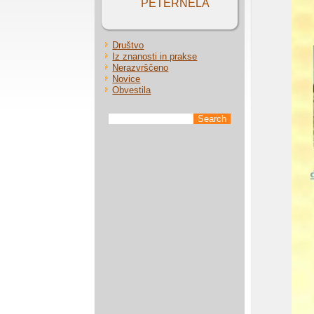
PETERNELA
Društvo
Iz znanosti in prakse
Nerazvrščeno
Novice
Obvestila