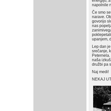
energijo, 
napolnile 
Če smo se n
narave. Ob
govorijo sl
nas popelja
zanimivega.
poklepetali
upanjem, da
Lep dan je
srečanje, 
Peternela. 
naša izkuš
družbi pa 
Naj medi!
NEKAJ UT