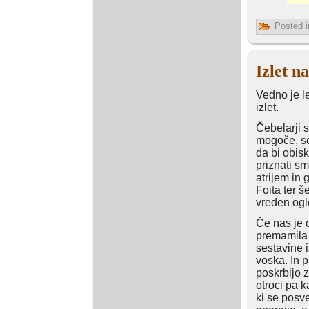
Posted i
Izlet n
Vedno je le
izlet.
Čebelarji 
mogoče, se
da bi obisk
priznati s
atrijem in
Foita ter 
vreden ogl
Če nas je 
premamila 
sestavine 
voska. In p
poskrbijo z
otroci pa 
ki se posv