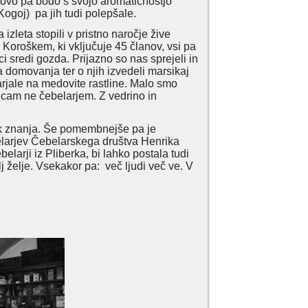
otovo pa bodo s svojo aromatičnostjo
Kogoj) pa jih tudi polepšale.
zleta stopili v pristno naročje žive
Koroškem, ki vključuje 45 članov, vsi pa
i sredi gozda. Prijazno so nas sprejeli in
a domovanja ter o njih izvedeli marsikaj
zarjale na medovite rastline. Malo smo
elicam ne čebelarjem. Z vedrino in
ik znanja. Še pomembnejše pa je
belarjev Čebelarskega društva Henrika
larji iz Pliberka, bi lahko postala tudi
 želje. Vsekakor pa: več ljudi več ve. V