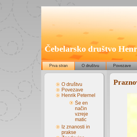
Čebelarsko društvo Henr
Prva stran
O društvu
Povezave
Prazno
O društvu
Povezave
Henrik Peternel
Še en
način
vzreje
matic
Iz znanosti in
prakse