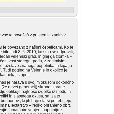
e vse to povežeš v prijeten in zanimiv
ar je povezano z našimi čebelicami. Ko je
ilo tudi 8. 6. 2019, ko smo se odpravili,
ledali velenjski grad. In glej ga zlomka –
čarljivost starega gradu, z zanimivim
lno razstavo znanega popotnika in kiparja
. Tudi pogled na Velenje in okolico je
kar nekaj stopnic.
, nas je narava s svojim okusom dokončno
(že devet generacij) skrbno izbrane
tjo oblikuje najlepše izdelke iz medu in
eliki in slastnega okusa, saj za to
bonbonov , ki jih baje starši potrebujejo,
im na lectarstvo – redko ohranjeno obrt,
 svojim omamnim vonjem napolnijo z