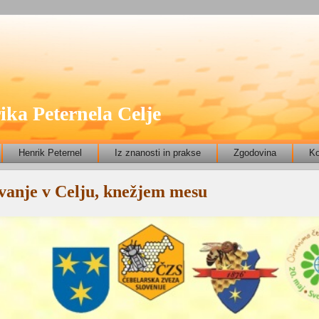
ika Peternela Celje
Henrik Peternel
Iz znanosti in prakse
Zgodovina
Ko
vanje v Celju, knežjem mesu