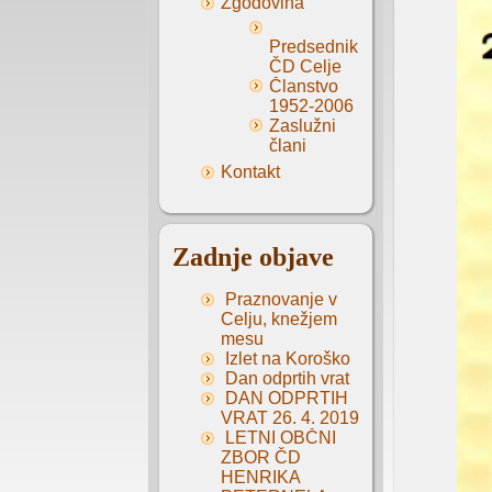
Zgodovina
Predsedniki
ČD Celje
Članstvo
1952-2006
Zaslužni
člani
Kontakt
Zadnje objave
Praznovanje v
Celju, knežjem
mesu
Izlet na Koroško
Dan odprtih vrat
DAN ODPRTIH
VRAT 26. 4. 2019
LETNI OBČNI
ZBOR ČD
HENRIKA